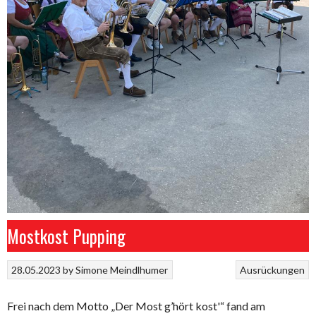
Mostkost Pupping
28.05.2023
by
Simone Meindlhumer
Ausrückungen
Frei nach dem Motto „Der Most g’hört kost'“ fand am