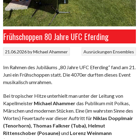
Frühschoppen 80 Jahre UFC Eferding
21.06.2026
by
Michael Ahammer
Ausrückungen
Ensembles
Im Rahmen des Jubiläums „80 Jahre UFC Eferding“ fand am 21.
Juni ein Frühschoppen statt. Die 4070er durften dieses Event
musikalisch umrahmen.
Bei tropischer Hitze unterhielt man unter der Leitung von
Kapellmeister
Michael Ahammer
das Publikum mit Polkas,
Märschen und modernen Stücken. Eine (im wahrsten Sinne des
Wortes) Feuertaufe war dieser Auftritt für
Niklas Dopplmair
(Tenorhorn), Thomas Falkner (Tuba), Helmut
Rittenschober (Posaune)
und
Lorenz Weinmann