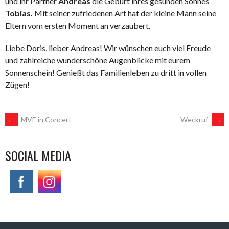
und ihr Partner
Andreas
die Geburt ihres gesunden Sohnes
Tobias.
Mit seiner zufriedenen Art hat der kleine Mann seine
Eltern vom ersten Moment an verzaubert.
Liebe Doris, lieber Andreas! Wir wünschen euch viel Freude
und zahlreiche wunderschöne Augenblicke mit eurem
Sonnenschein! Genießt das Familienleben zu dritt in vollen
Zügen!
POST
←
MVE in Concert
Weckruf
→
NAVIGATION
SOCIAL MEDIA